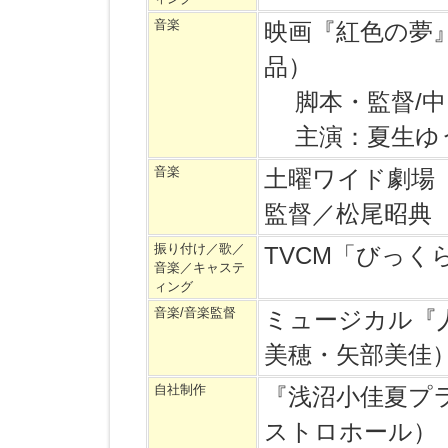
音楽
映画『紅色の夢
品）
脚本・監督/中
主演：夏生ゆ
音楽
土曜ワイド劇場
監督／松尾昭典
振り付け／歌／
TVCM「びっ
音楽／キャステ
ィング
音楽/音楽監督
ミュージカル『
美穂・矢部美佳
自社制作
『浅沼小佳夏プラ
ストロホール）