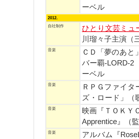
ーベル
2012.
自社制作
ひとり文芸ミュ
川瑠々子主演（
音楽
ＣＤ「夢のあと」
バー覇-LORD
ーベル
音楽
ＲＰＧファイタ
ズ・ロード」（
音楽
映画『ＴＯＫＹＯてやん
Apprentice
音楽
アルバム『Rose