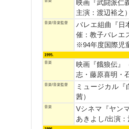
音楽
映画『武闘派仁
主演：渡辺裕之
音楽/音楽監督
バレエ組曲『日
催：教子バレエ
※94年度国際児
1995.
音楽
映画『餓狼伝』
志・藤原喜明・
音楽/音楽監督
ミュージカル『
茜）
音楽
Vシネマ『ヤン
あきよし/出演
1996.