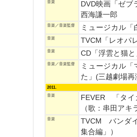
音楽
DVD映画「ゼ
西海謙一郎
音楽／音楽監督
ミュージカル「
音楽
TVCM「レオパ
音楽
CD「浮雲と猫
音楽／音楽監督
ミュージカル「
た」(三越劇場再
2011.
音楽
FEVER 「
（歌：串田アキ
音楽
TVCM バン
集合編」）