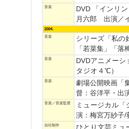
音楽
DVD 「インリ
月六郎 出演／
2004.
音楽
シリーズ「私の
「若菜集」「落
音楽
DVDアニメー
タジオ４℃）
音楽
劇場公開映画「集
督：谷洋平・出
音楽／音楽監督
ミュージカル「
演：梅宮万紗子/
自社制作
ひとり文芸ミュ