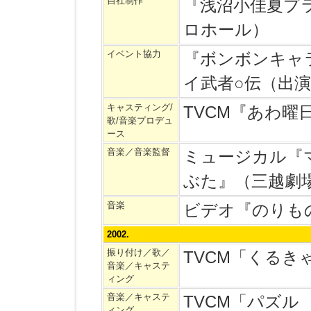
自社制作
『浅沼小佳夏プ
ロホール）
イベント協力
『ボンボンキャ
イ武者○伝（出
キャスティング/
TVCM『あわ曜
歌/音楽プロデュ
ース
音楽／音楽監督
ミュージカル『
ぶた』（三越劇
音楽
ビデオ『のりも
2002.
振り付け／歌／
TVCM「くる
音楽／キャステ
ィング
音楽／キャステ
TVCM「パズ
ィング