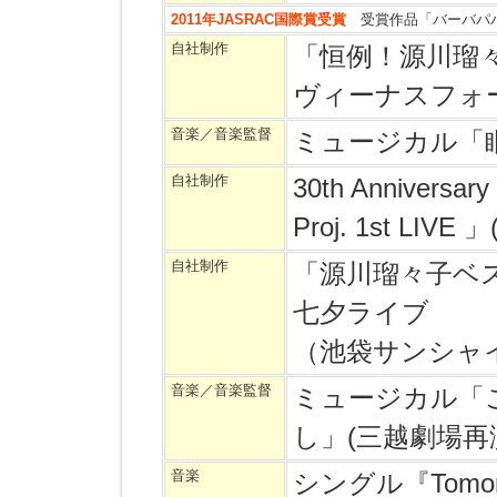
2011年JASRAC国際賞受賞
受賞作品「バーバパ
自社制作
「恒例！源川瑠々子
ヴィーナスフォ
音楽／音楽監督
ミュージカル
「
自社制作
30th Annivers
Proj. 1st LIV
自社制作
「源川瑠々子ベ
七夕ライブ
（池袋サンシャ
音楽／音楽監督
ミュージカル「
し」(三越劇場再
音楽
シングル『Tomo