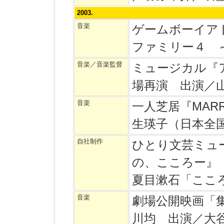
2003.
音楽
ゲームボーイア
ファミリー４ 
音楽／音楽監督
ミュージカル『
場再演 出演／
音楽
一人芝居『MARR
生瑛子（日本全
自社制作
ひとり文芸ミュ
の、こころー』
夏目漱石「ここ
音楽
劇場公開映画「集
川均 出演／大