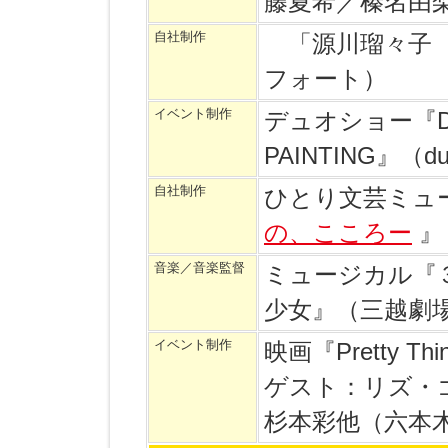
藤夏希／榛名由
自社制作
「源川瑠々子 
フォート）
イベント制作
デュオショー『DUO
PAINTING』（duo
自社制作
ひとり文芸ミュ
の、こころー
』
音楽／音楽監督
ミュージカル『
少女』（三越劇
イベント制作
映画『Pretty 
ゲスト：リズ・
杉本彩他（六本