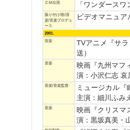
ＣＭ出演
「ワンダースワ
振り付け/歌/音
ビデオマニュア
楽/音楽プロデュ
ース
2001.
音楽
TVアニメ『サ
送）
音楽
映画『九州マフィ
演：小沢仁志 哀
音楽/音楽監督
ミュージカル『
主演：細川ふみ
音楽
映画『クリスマス
演：黒坂真美・