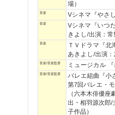
場）
音楽
Vシネマ『やさ
音楽
Vシネマ『いつ
きよし/出演：常
音楽
ＴＶドラマ『北
あきよし/出演
音楽/音楽監督
ミュージカル 
音楽/音楽監督
バレエ組曲『小
第7回バレエ・
（六本木俳優座劇
出・相羽源次郎/
子作品）