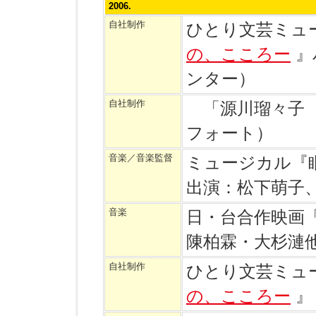
2006.
自社制作
ひとり文芸ミュ
の、こころー
』
ンター）
自社制作
「源川瑠々子 
フォート）
音楽／音楽監督
ミュージカル『
出演：松下萌子
音楽
日・台合作映画
陳柏霖・大杉漣
自社制作
ひとり文芸ミュ
の、こころー
』