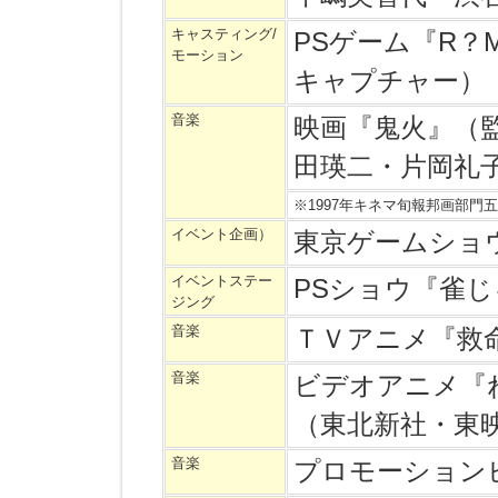
キャスティング/
PSゲーム『R？
モーション
キャプチャー）
音楽
映画『鬼火』（
田瑛二・片岡礼
※1997年キネマ旬報邦画部門
イベント企画）
東京ゲームショ
イベントステー
PSショウ『雀
ジング
音楽
ＴＶアニメ『救
音楽
ビデオアニメ『
（東北新社・東
音楽
プロモーション