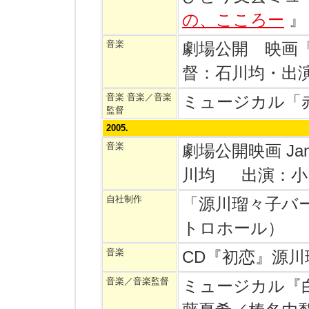
の、こころー
』
音楽
劇場公開 映画
督：石川均・出
音楽 音楽／音楽
ミュージカル「
監督
2005.
音楽
劇場公開映画 Ja
川均 出演：小
自社制作
「源川瑠々子バ
トロホール）
音楽
CD『初恋』源
音楽／音楽監督
ミュージカル『