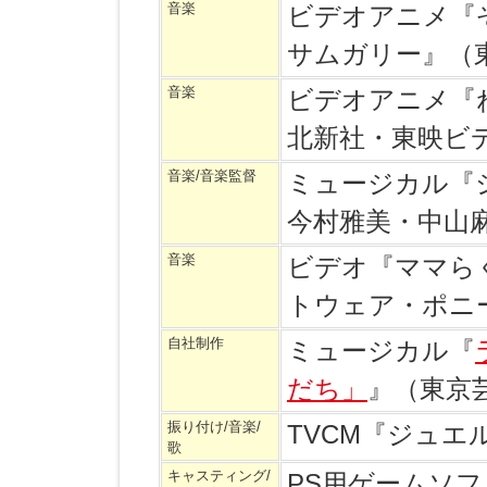
音楽
ビデオアニメ『
サムガリー』（
音楽
ビデオアニメ『
北新社・東映ビ
音楽/音楽監督
ミュージカル『
今村雅美・中山
音楽
ビデオ『ママら
トウェア・ポニ
自社制作
ミュージカル『
だち」
』（東京
振り付け/音楽/
TVCM『ジュ
歌
キャスティング/
PS用ゲームソ