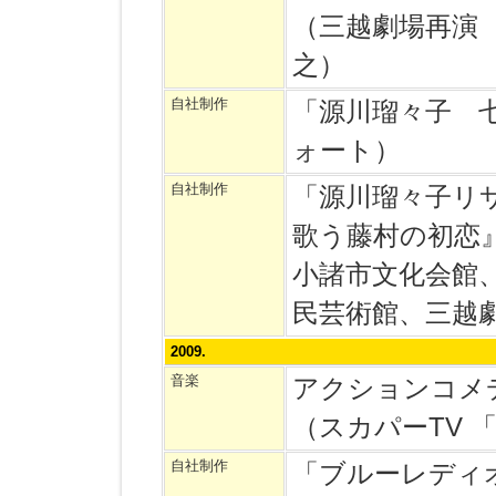
（三越劇場再演
之）
自社制作
「源川瑠々子 
ォート）
自社制作
「源川瑠々子リ
歌う藤村の初恋
小諸市文化会館
民芸術館、三越
2009.
音楽
アクションコメデ
（スカパーTV 
自社制作
「ブルーレディ