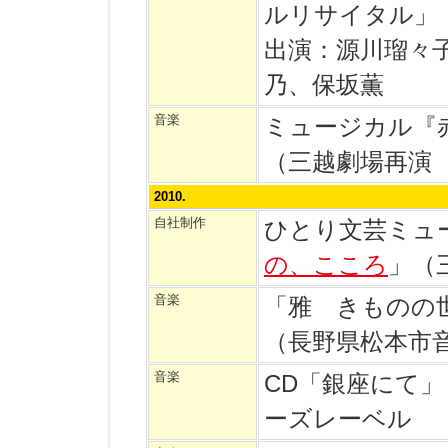
ルリサイタル」
出演：源川瑠々
乃、保坂薫
音楽
ミュージカル『
（三越劇場再演
2010.
自社制作
ひとり文芸ミュ
の、こころ
」（
音楽
「雅 きものの
（長野県松本市
音楽
CD「銀座にて
ーズレーベル