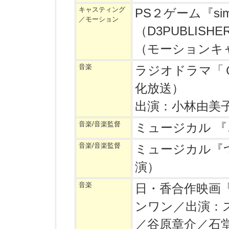
キャスティング
PS２ゲーム『sim
／モーション
（D3PUBLISHER 
（モーションキ
音楽
ラジオドラマ「
化放送）
出演：小林由美
音楽/音楽監督
ミュージカル 
音楽/音楽監督
ミュージカル『
演）
音楽
日・香合作映画「
ンワン／出演：
／谷原章介／石