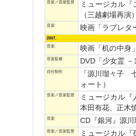
音楽／音楽監督
ミュージカル『
（三越劇場再演
音楽
映画「ラブレター
2007.
音楽
映画「机の中身
音楽監修
DVD「少女霊 －
自社制作
「源川瑠々子 
ォート）
音楽／音楽監督
ミュージカル『
本田有花、正木
音楽
CD『銀河』源
音楽／音楽監督
ミュージカル『