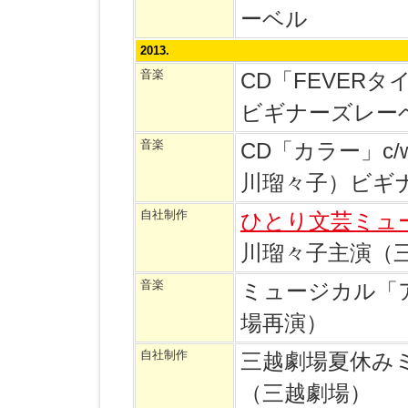
ーベル
2013.
音楽
CD「FEVER
ビギナーズレー
音楽
CD「カラー」c
川瑠々子）ビギ
自社制作
ひとり文芸ミュ
川瑠々子主演（
音楽
ミュージカル「
場再演）
自社制作
三越劇場夏休みミ
（三越劇場）