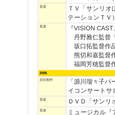
音楽
ＴＶ「サンリオ
テーションＴＶ
音楽
『VISION C
丹野雅仁監督「
坂口拓監督作品
熊切和嘉監督作
福岡芳穂監督作
2008.
自社制作
「源川瑠々子バ
イコンサートサ
音楽
ＤＶＤ「サンリ
音楽
ミュージカル『